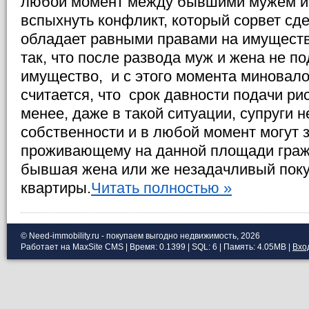
любой момент между бывшими мужем и
вспыхнуть конфликт, который сорвет сде
обладает равными правами на имуществ
так, что после развода муж и жена не п
имущество, и с этого момента миновало 
считается, что срок давности подачи рис
менее, даже в такой ситуации, супруги 
собственности и в любой момент могут з
проживающему на данной площади гражд
бывшая жена или же незадачливый пок
квартиры.
Читать полностью »
© Need-immobility.ru - покупаем выгодно недвижимость, 2026
Работает на MaxSite CMS | Время: 0.1399 | SQL: 6 | Память: 4.05MB
|
Вхо